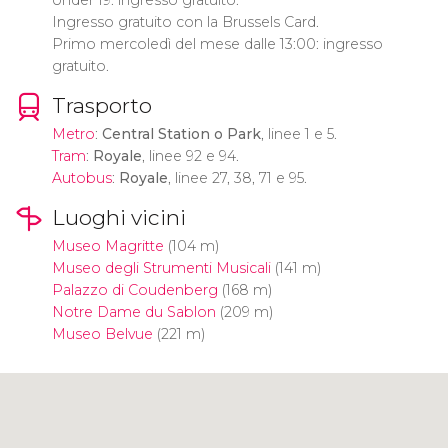
Under 19: ingresso gratuito.
Ingresso gratuito con la Brussels Card.
Primo mercoledì del mese dalle 13:00: ingresso
gratuito.
Trasporto
Metro
:
Central Station o Park
, linee 1 e 5.
Tram
:
Royale
, linee 92 e 94.
Autobus
:
Royale
, linee 27, 38, 71 e 95.
Luoghi vicini
Museo Magritte
(104 m)
Museo degli Strumenti Musicali
(141 m)
Palazzo di Coudenberg
(168 m)
Notre Dame du Sablon
(209 m)
Museo Belvue
(221 m)
Clicca per usare la mappa