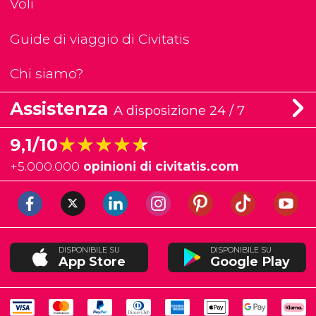
Voli
Guide di viaggio di Civitatis
Chi siamo?
Assistenza
A disposizione 24 / 7
★★★★★
★★★★★
9,1/10
+
5.000.000
opinioni di civitatis.com
DISPONIBILE SU
DISPONIBILE SU
App Store
Google Play