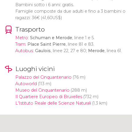
Bambini sotto i 6 anni: gratis.
Famiglie composte da due adulti e fino a 3 bambini o
ragazzi: 36
€
(41,60
US$
)
Trasporto
Metro
:
Schuman e Merode
, linee 1 e 5.
Tram
:
Place Saint Pierre
, linee 81 e 83.
Autobus
:
Gaulois
, linee 22, 27 e 80;
Merode
, linea 61.
Luoghi vicini
Palazzo del Cinquantenario
(76 m)
Autoworld
(113 m)
Museo del Cinquantenario
(288 m)
Il Quartiere Europeo di Bruxelles
(732 m)
L'Istituto Reale delle Scienze Naturali
(1.3 km)
Clicca per usare la mappa