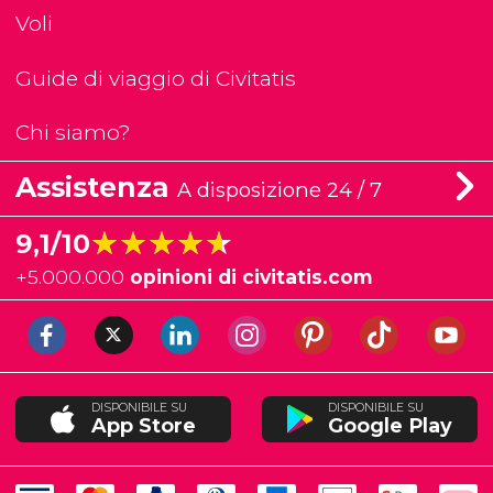
Voli
Guide di viaggio di Civitatis
Chi siamo?
Assistenza
A disposizione 24 / 7
★★★★★
★★★★★
9,1/10
+
5.000.000
opinioni di civitatis.com
DISPONIBILE SU
DISPONIBILE SU
App Store
Google Play