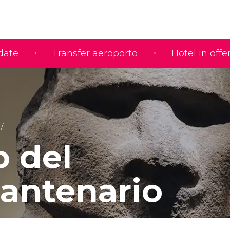
idate
Transfer aeroporto
Hotel in offe
 del
antenario