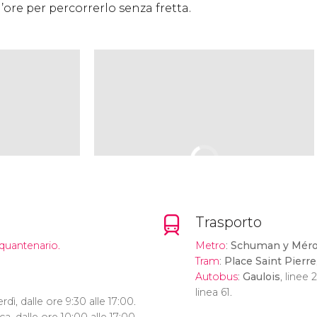
’ore per percorrerlo senza fretta.
Trasporto
quantenario.
Metro
:
Schuman y Mér
Tram
:
Place Saint Pierre
Autobus
:
Gaulois
, linee 
linea 61.
dì, dalle ore 9:30 alle 17:00.
, dalle ore 10:00 alle 17:00.