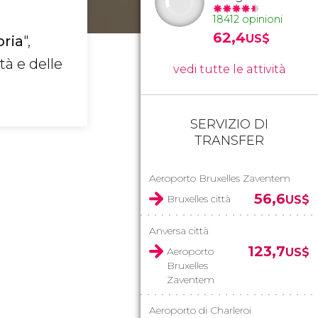
18412 opinioni
62,4
US$
oria
",
tà e delle
vedi tutte le attività
SERVIZIO DI
TRANSFER
Aeroporto Bruxelles Zaventem
56,6
Bruxelles città
US$
Anversa città
123,7
Aeroporto
US$
Bruxelles
Zaventem
Aeroporto di Charleroi