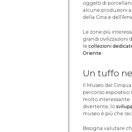
oggetti di porcellana 
alcune produzioni art
della Cina e dell’Ame
Le zone più interess
grandi civilizzazioni
le
collezioni dedicat
Oriente
.
Un tuffo nel
Il Museo del Cinqu
percorso espositivo 
molto interessante.
divertente, lo
svilupp
museo è più che ra
Bisogna valutare ch