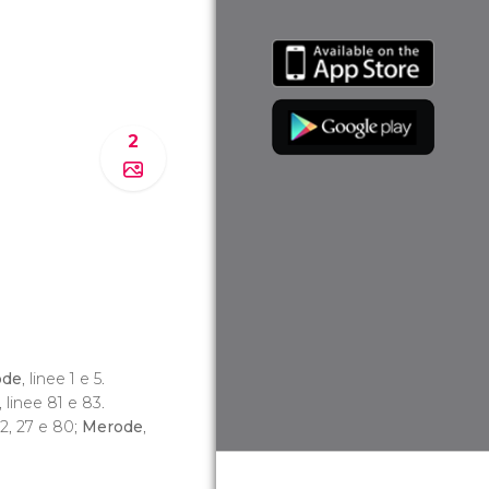
2
ode
, linee 1 e 5.
, linee 81 e 83.
22, 27 e 80;
Merode
,