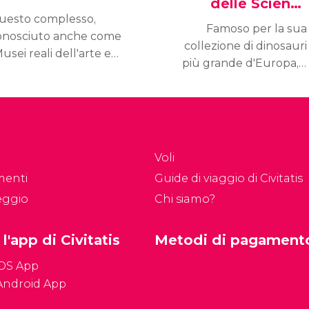
delle Scienze
uesto complesso,
Naturali
Famoso per la sua
onosciuto anche come
collezione di dinosauri
usei reali dell'arte e
più grande d'Europa, il
lla storia", ha una
Museo delle Scienze
ollezione che mostra la
Naturali ha l'obiettivo di
oria dell'umanità e
istruire su natura ed
lle grandi civiltà del
evoluzione.
ondo.
Voli
menti
Guide di viaggio di Civitatis
eggio
Chi siamo?
 l'app di Civitatis
Metodi di pagament
iOS App
Android App