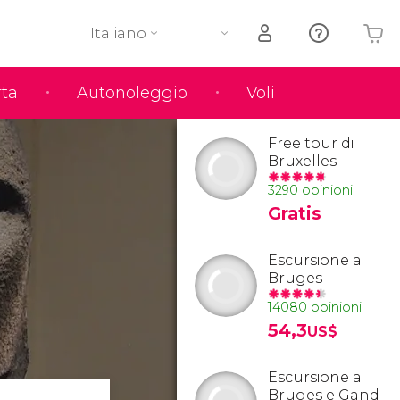
Italiano
rta
Autonoleggio
Voli
Il tuo carrello è vuoto
Free tour di
Bruxelles
3290 opinioni
Gratis
Escursione a
Bruges
14080 opinioni
54,3
US$
Escursione a
Bruges e Gand