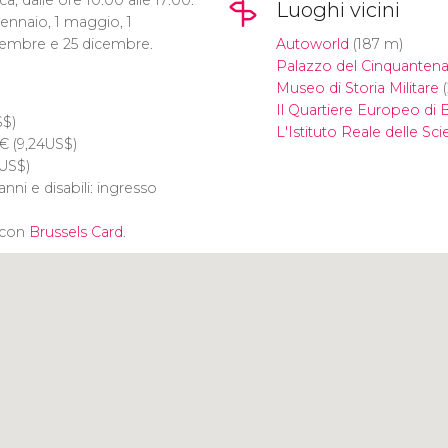
Luoghi vicini
gennaio, 1 maggio, 1
embre e 25 dicembre.
Autoworld
(187 m)
Palazzo del Cinquantena
Museo di Storia Militare
(
Il Quartiere Europeo di B
S$
)
L'Istituto Reale delle Sci
€
(9,24
US$
)
US$
)
anni e disabili: ingresso
 con
Brussels Card
.
Clicca per usare la mappa