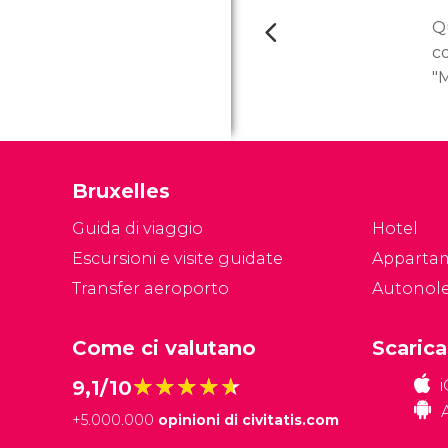
Q
c
"M
de
c
st
de
Bruxelles
m
Guida di viaggio
Hotel
Escursioni e visite guidate
Apparta
Transfer aeroporto
Autonol
Come ci valutano
Scarica
★★★★★
★★★★★
9,1/10
+
5.000.000
opinioni di civitatis.com