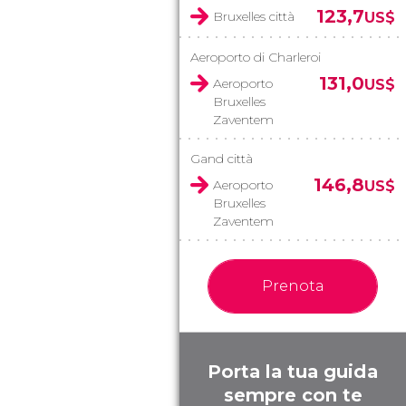
123,7
Bruxelles città
US$
Aeroporto di Charleroi
131,0
Aeroporto
US$
Bruxelles
Zaventem
Gand città
146,8
Aeroporto
US$
Bruxelles
Zaventem
Prenota
Porta la tua guida
sempre con te