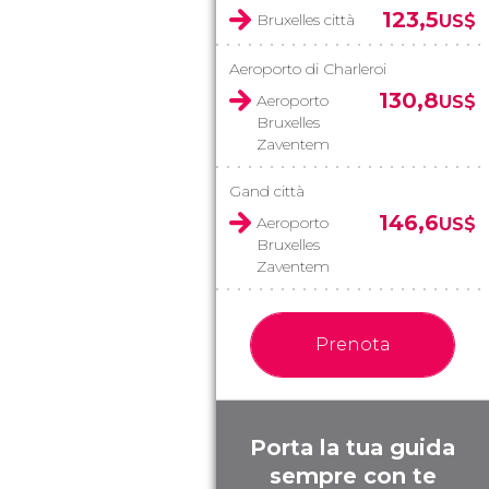
123,5
Bruxelles città
US$
Aeroporto di Charleroi
130,8
Aeroporto
US$
Bruxelles
Zaventem
Gand città
146,6
Aeroporto
US$
Bruxelles
Zaventem
Prenota
Porta la tua guida
sempre con te