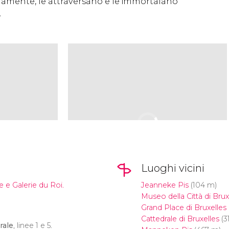
anamente, le attraversano e le immortalano
.
Luoghi vicini
e e Galerie du Roi.
Jeanneke Pis
(104 m)
Museo della Città di Brux
Grand Place di Bruxelles
Cattedrale di Bruxelles
(3
rale
, linee 1 e 5.