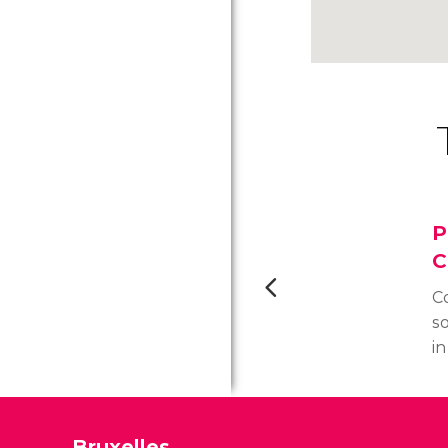
P
C
Co
s
in
P
Be
Ci
Bruxelles
p