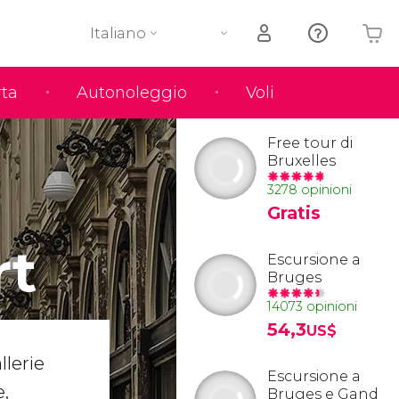
Italiano
rta
Autonoleggio
Voli
Il tuo carrello è vuoto
Free tour di
Bruxelles
3278 opinioni
Gratis
rt
Escursione a
Bruges
14073 opinioni
54,3
US$
llerie
Escursione a
,
Bruges e Gand