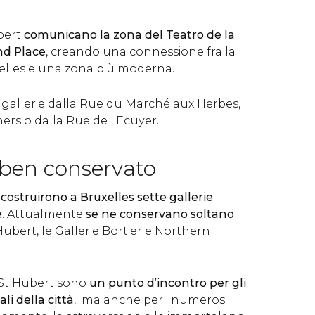
ubert
comunicano la zona del Teatro de la
nd Place
, creando una connessione fra la
xelles e una zona più moderna.
 gallerie dalla Rue du Marché aux Herbes,
ers o dalla Rue de l'Ecuyer.
 ben conservato
si costruirono a Bruxelles sette gallerie
e
. Attualmente
se ne conservano soltano
. Hubert, le Gallerie Bortier e Northern
e St Hubert sono
un punto d’incontro per gli
uali della città
, ma anche per i numerosi