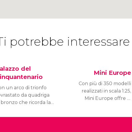
Ti potrebbe interessare
alazzo del
Mini Europe
inquantenario
Con più di 350 modelli
n un arco di trionfo
realizzati in scala 1:25,
ovrastato da quadriga
Mini Europe offre la
 bronzo che ricorda la
possibilità di conoscere
orta di Brandeburgo di
più di 80 città europee in
rlino, il Palazzo del
solo un paio d'ore.
nquantenario e il suo
arco sono delle