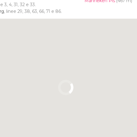
Manneken Pis
(467 m)
ee 3, 4, 31, 32 e 33.
rg
, linee 29, 38, 63, 66, 71 e 86.
Clicca per usare la mappa