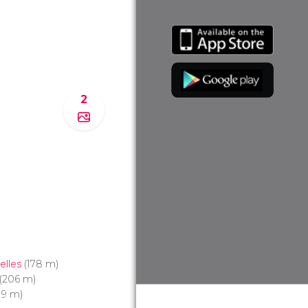
2
elles
(178 m)
(206 m)
19 m)