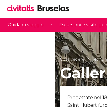
Guida di viaggio
Escursioni e visite gu
Cosa vedere
Monumen
Galler
Progettate nel 18
Saint Hubert fu