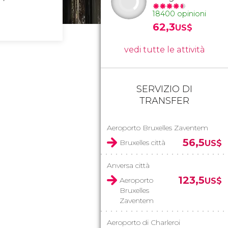
18400 opinioni
62,3
US$
vedi tutte le attività
SERVIZIO DI
TRANSFER
Aeroporto Bruxelles Zaventem
56,5
Bruxelles città
US$
Anversa città
123,5
Aeroporto
US$
Bruxelles
Zaventem
Aeroporto di Charleroi