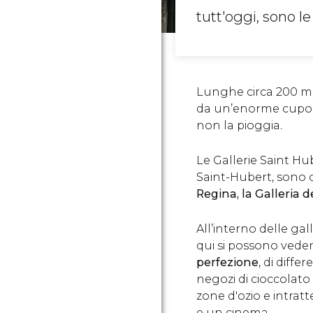
tutt'oggi, sono le
Lunghe circa 200 met
da un’enorme cupola 
non la pioggia.
Le Gallerie Saint H
Saint-Hubert‎, son
Regina, la Galleria de
All’interno delle gal
qui si possono vede
perfezione
, di
differ
negozi di cioccolato 
zone d'ozio e intrat
e un cinema.