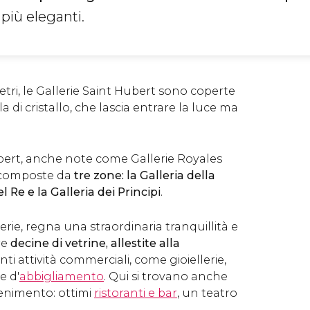
 più eleganti.
ri, le Gallerie Saint Hubert sono coperte
di cristallo, che lascia entrare la luce ma
ubert, anche note come Gallerie Royales
o composte da
tre zone: la Galleria della
l Re e la Galleria dei Principi
.
lerie, regna una straordinaria tranquillità e
re
decine di
vetrine, allestite alla
enti attività commerciali,
come
gioiellerie,
e d'
abbigliamento
. Qui si trovano anche
tenimento: ottimi
ristoranti e bar
, un teatro