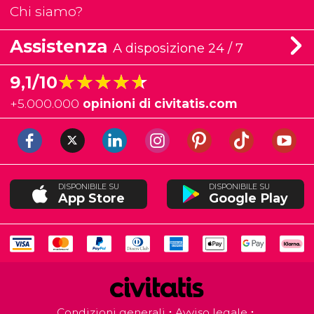
Chi siamo?
Assistenza
A disposizione 24 / 7
★★★★★
★★★★★
9,1/10
+
5.000.000
opinioni di civitatis.com
DISPONIBILE SU
DISPONIBILE SU
App Store
Google Play
Condizioni generali
Avviso legale