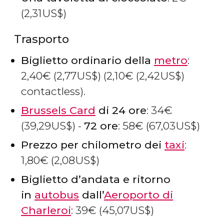
(2,31
US$
)
Trasporto
Biglietto ordinario della
metro
:
2,40
€
(2,77
US$
) (2,10
€
(2,42
US$
)
contactless).
Brussels Card
di 24 ore
: 34
€
(39,29
US$
) -
72 ore
: 58
€
(67,03
US$
)
Prezzo per chilometro dei
taxi
:
1,80
€
(2,08
US$
)
Biglietto d’andata e ritorno
in
autobus
dall’
Aeroporto di
Charleroi
: 39
€
(45,07
US$
)