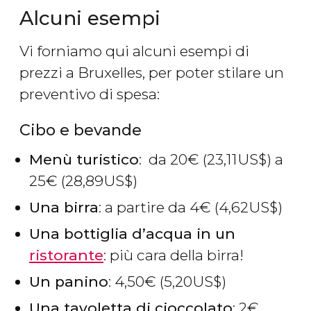
Alcuni esempi
Vi forniamo qui alcuni esempi di
prezzi a Bruxelles, per poter stilare un
preventivo di spesa:
Cibo e bevande
Menù turistico
: da 20
€
(23,11
US$
) a
25
€
(28,89
US$
)
Una birra
: a partire da 4
€
(4,62
US$
)
Una bottiglia d’acqua in un
ristorante
: più cara della birra!
Un panino
: 4,50
€
(5,20
US$
)
Una tavoletta di cioccolato
: 2
€