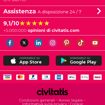
Assistenza
A disposizione 24 / 7
★★★★★
★★★★★
9,1/10
+
5.000.000
opinioni di civitatis.com
DISPONIBILE SU
DISPONIBILE SU
App Store
Google Play
Condizioni generali
Avviso legale
Informativa sulla privacy
Cookie