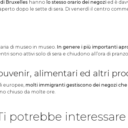
di Bruxelles
hanno
lo stesso orario dei negozi
ed è davv
erto dopo le sette di sera. Di venerdì il centro comm
 varia di museo in museo.
In genere i più importanti apro
entri sono attivi solo di sera e chiudono all’ora di pranzo
ouvenir, alimentari ed altri pro
li europee,
molti immigranti gestiscono dei negozi che
nno chiuso da molte ore.
Ti potrebbe interessare