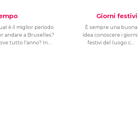
empo
Giorni festivi
al è il miglior periodo
È sempre una buona
r andare a Bruxelles?
idea conoscere i giorni
ove tutto l'anno? In
festivi del luogo che
verno fa molto freddo?
vogliamo visitare,
soprattutto per godersi
gli eventi e per sapere
in anticipo le date di
chiusura dei musei e
dei luoghi d’interesse
turistico.