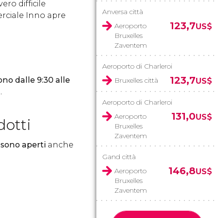
ero difficile
Anversa città
erciale Inno apre
123,7
Aeroporto
US$
Bruxelles
Zaventem
Aeroporto di Charleroi
123,7
no dalle 9:30 alle
Bruxelles città
US$
.
Aeroporto di Charleroi
131,0
Aeroporto
US$
dotti
Bruxelles
Zaventem
 sono aperti
anche
Gand città
146,8
Aeroporto
US$
Bruxelles
Zaventem