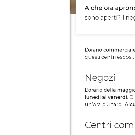
A che ora aprono
sono aperti? I n
L’orario commerciale
questi centri esposit
Negozi
L'orario della maggi
lunedì al venerdì
. D
un’ora più tardi.
Alcu
Centri com