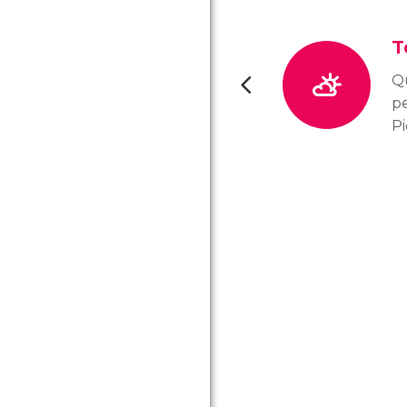
T
Qu
pe
Pi
in