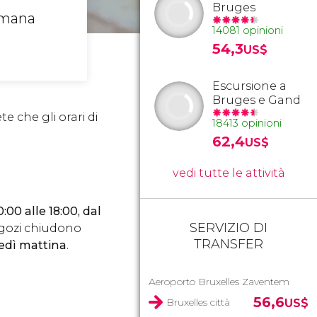
Bruges
timana
14081 opinioni
54,3
US$
Escursione a
Bruges e Gand
te che gli orari di
18413 opinioni
62,4
US$
vedi tutte le attività
00 alle 18:00, dal
SERVIZIO DI
negozi chiudono
TRANSFER
nedì mattina
.
Aeroporto Bruxelles Zaventem
56,6
Bruxelles città
US$