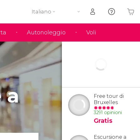
Italiano
rta
Autonoleggio
Voli
Il tuo carrello è vuoto
 a
Free tour di
Bruxelles
3291 opinioni
Gratis
Escursione a