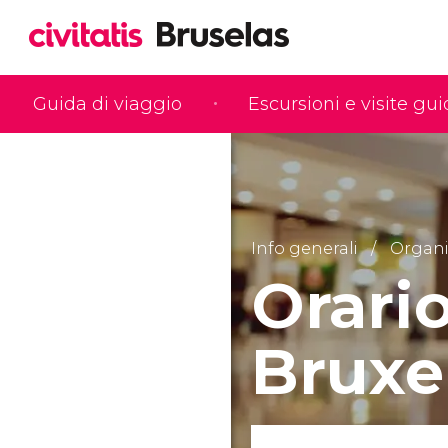
Guida di viaggio
Escursioni e visite gu
Info generali
Organiz
Orari
Bruxe