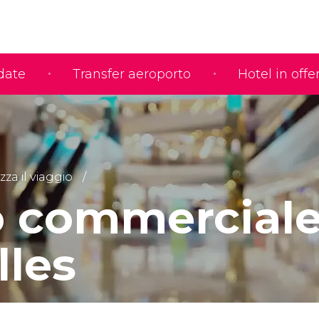
idate
Transfer aeroporto
Hotel in offe
za il viaggio
o commerciale
lles