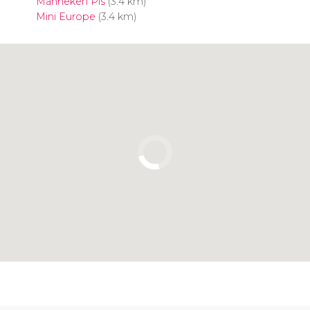
Manneken Pis
(3.4 km)
Mini Europe
(3.4 km)
Clicca per usare la mappa