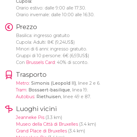
Cupola:
Orario estivo: dalle 9:00 alle 17:30.
Orario invernale: dalle 10:00 alle 16:30.
Prezzo
Basilica: ingresso gratuito
Cupola: Adulti: 8
€
(9,24
US$
)
Minori di 6 anni: ingresso gratuito.
Gruppi di 10 persone: 6
€
(6,93
US$
)
Con
Brussels Card
: 40% di sconto.
Trasporto
Metro
:
Simonis (Leopold II)
, linee 2 e 6.
Tram
:
Bossaert-basilique
, linea 19.
Autobus
:
Riethuisen
, linee 49 e 87.
Luoghi vicini
Jeanneke Pis
(3.3 km)
Museo della Città di Bruxelles
(3.4 km)
Grand Place di Bruxelles
(3.4 km)