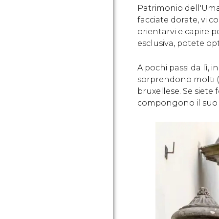
Patrimonio dell'Uman
facciate dorate, vi c
orientarvi e capire p
esclusiva, potete o
A pochi passi da lì, i
sorprendono molti (è
bruxellese. Se siete 
compongono il suo g