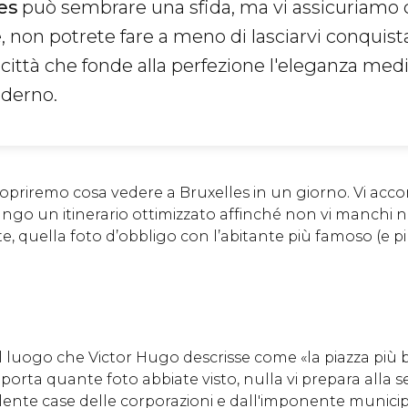
es
può sembrare una sfida, ma vi assicuriamo c
 non potrete fare a meno di lasciarvi conquist
 città che fonde alla perfezione l'eleganza med
oderno.
copriremo cosa vedere a Bruxelles in un giorno. Vi 
go un itinerario ottimizzato affinché non vi manchi né 
e, quella foto d’obbligo con l’abitante più famoso (e pi
el luogo che Victor Hugo descrisse come «la piazza più 
porta quante foto abbiate visto, nulla vi prepara alla 
lente case delle corporazioni e dall'imponente municip