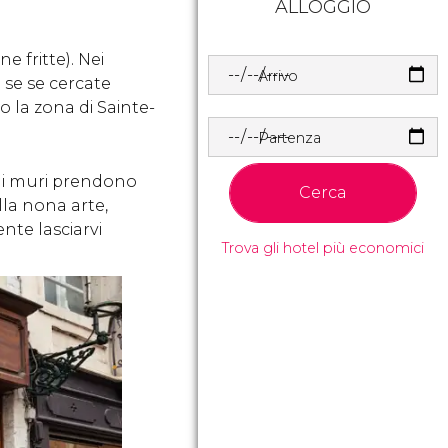
ALLOGGIO
e fritte). Nei
Arrivo
 se se cercate
o la zona di Sainte-
Partenza
 i muri prendono
Cerca
lla nona arte,
nte lasciarvi
Trova gli hotel più economici