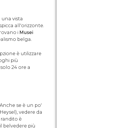
 una vista
picca all'orizzonte.
trovano i
Musei
ealismo belga.
zione è utilizzare
uoghi più
solo 24 ore a
. Anche se è un po'
 Heysel), vedere da
grandito è
il belvedere più