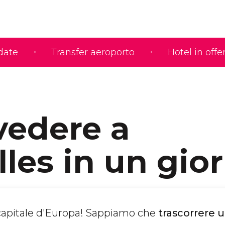
idate
Transfer aeroporto
Hotel in offe
vedere a
lles in un gio
capitale d'Europa! Sappiamo che
trascorrere u