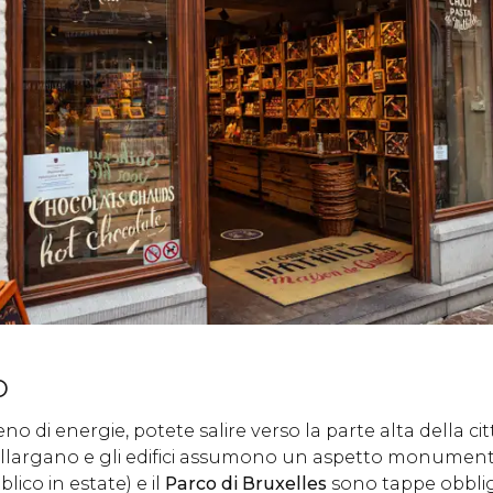
o
eno di energie, potete salire verso la parte alta della ci
 allargano e gli edifici assumono un aspetto monumenta
lico in estate) e il
Parco di Bruxelles
sono tappe obblig