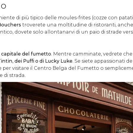
no
iente di più tipico delle
moules-frites
(cozze con patatin
 Bouchers
troverete una moltitudine di ristoranti, anche
tico, dovete solo allontanarvi di un paio di strade vers
a
capitale del fumetto
. Mentre camminate, vedrete che
intin, dei Puffi o di Lucky Luke
. Se siete appassionati de
 per visitare il Centro Belga del Fumetto o sempliceme
 di strada.