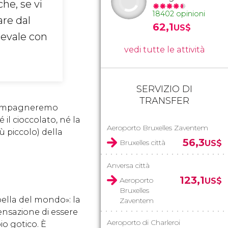
he, se vi
18402 opinioni
are dal
62,1
US$
ievale con
vedi tutte le attività
SERVIZIO DI
TRANSFER
accompagneremo
il cioccolato, né la
Aeroporto Bruxelles Zaventem
ù piccolo) della
56,3
Bruxelles città
US$
Anversa città
123,1
Aeroporto
US$
Bruxelles
bella del mondo»: la
Zaventem
sensazione di essere
Aeroporto di Charleroi
io gotico. È