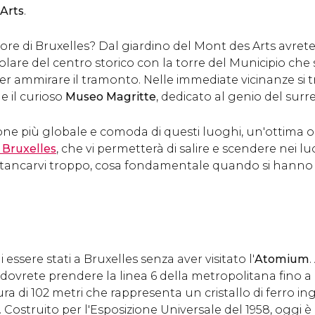
Arts
.
iore di Bruxelles? Dal giardino del Mont des Arts avrete
are del centro storico con la torre del Municipio che s
per ammirare il tramonto. Nelle immediate vicinanze si 
e il curioso
Museo Magritte
, dedicato al genio del surr
ione più globale e comoda di questi luoghi, un'ottima op
i Bruxelles
, che vi permetterà di salire e scendere nei l
tancarvi troppo, cosa fondamentale quando si hanno 
essere stati a Bruxelles senza aver visitato l'
Atomium
dovrete prendere la linea 6 della metropolitana fino a
ra di 102 metri che rappresenta un cristallo di ferro in
Costruito per l'Esposizione Universale del 1958, oggi è 