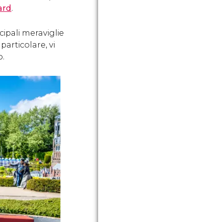
ard
.
cipali meraviglie
particolare, vi
o.