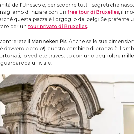
ità dell'Unesco e, per scoprire tutti i segreti che na
onsigliamo di iniziare con un
free tour di Bruxelles
, il m
erché questa piazza è l'orgoglio dei belgi. Se preferite u
ptare per un
tour privato di Bruxelles
.
ncontrerete il
Manneken Pis
. Anche se le sue dimension
 davvero piccolo!), questo bambino di bronzo è il simbo
fortunati, lo vedrete travestito con uno degli
oltre mill
uardaroba ufficiale.