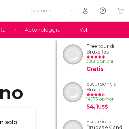
Italiano
rta
Autonoleggio
Voli
Il tuo carrello è vuoto
Free tour di
Bruxelles
3281 opinioni
Gratis
Escursione a
rno
Bruges
14073 opinioni
54,1
US$
n solo
Escursione a
Bruges e Gand