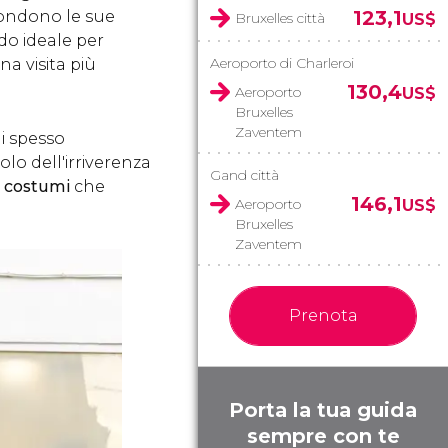
123,1
scondono le sue
Bruxelles città
US$
odo ideale per
Aeroporto di Charleroi
na visita più
130,4
Aeroporto
US$
Bruxelles
Zaventem
i spesso
lo dell'irriverenza
Gand città
e costumi
che
146,1
Aeroporto
US$
Bruxelles
Zaventem
Prenota
Porta la tua guida
sempre con te