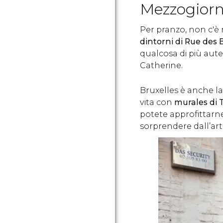
Mezzogior
Per pranzo, non c'è n
dintorni di Rue des
qualcosa di più auten
Catherine.
Bruxelles è anche l
vita con
murales di T
potete approfittarne
sorprendere dall’arte