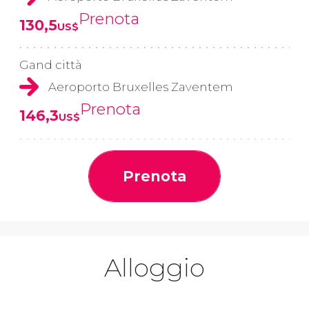
Prenota
130,5
US$
Gand città
Aeroporto Bruxelles Zaventem
Prenota
146,3
US$
Prenota
Alloggio